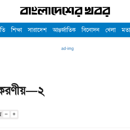
তি
শিক্ষা
সারাদেশ
আন্তর্জাতিক
বিনোদন
খেলা
মত
ীর করণীয়—২
অ