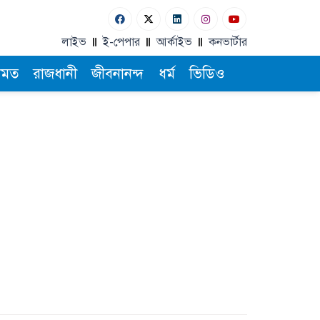
লাইভ
ই-পেপার
আর্কাইভ
কনভার্টার
ামত
রাজধানী
জীবনানন্দ
ধর্ম
ভিডিও