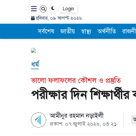
Login
রবিবার, ০৯ আগস্ট ২০২৬
সর্বশেষ
জাতীয়
স্বাস্থ্য
অর্থনীতি
রাজনী
ধর্ম
ভালো ফলাফলের কৌশল ও প্রস্তুতি
পরীক্ষার দিন শিক্ষার্থ
আমীনুর রহমান নড়াইলী
প্রকাশ: ০৭ জুলাই ২০২৬, ০৩:২১