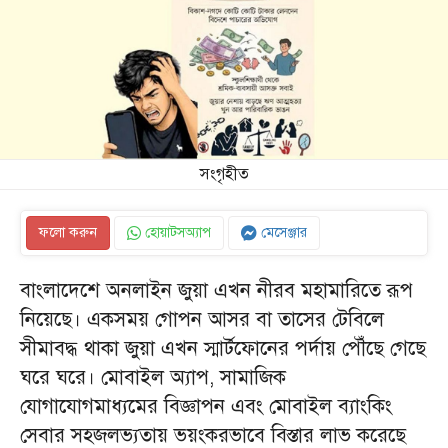
সংগৃহীত
ফলো করুন
হোয়াটসঅ্যাপ
মেসেঞ্জার
বাংলাদেশে অনলাইন জুয়া এখন নীরব মহামারিতে রূপ
নিয়েছে। একসময় গোপন আসর বা তাসের টেবিলে
সীমাবদ্ধ থাকা জুয়া এখন স্মার্টফোনের পর্দায় পৌঁছে গেছে
ঘরে ঘরে। মোবাইল অ্যাপ, সামাজিক
যোগাযোগমাধ্যমের বিজ্ঞাপন এবং মোবাইল ব্যাংকিং
সেবার সহজলভ্যতায় ভয়ংকরভাবে বিস্তার লাভ করেছে