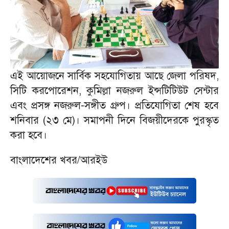
এই আয়োজনে সার্বিক সহযোগিতায় আছে জেলা পরিষদ,
সিটি করপোরেশন, কুমিল্লা নজরুল ইন্সটিটিউট সেন্টার
এবং প্রসঙ্গ নজরুল-সঙ্গীত গ্রুপ। প্রতিযোগিতা শেষ হবে
শনিবার (২৩ মে)। সমাপনী দিনে বিজয়ীদেরকে পুরস্কৃত
করা হবে।
বাংলাদেশের খবর/আরইউ