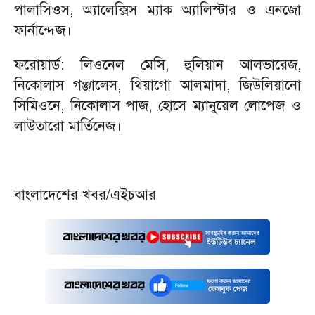
পালাসিওস, অ্যালেক্সিস ম্যাক অ্যালিস্টার ও এনজো
ফার্নান্দেজ।
‎ফরোয়ার্ড: লিওনেল মেসি, হুলিয়ান আলভারেজ,
নিকোলাস গঞ্জালেস, থিয়াগো আলমাদা, জিউলিয়ানো
সিমিওনে, নিকোলাস পাজ, হোসে ম্যানুয়েল লোপেজ ও
লাউতারো মার্তিনেজ।
‎বাংলাদেশের খবর/এইচআর