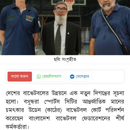
ছবি: সংগৃহীত
ফলো করুন
হোয়াটসঅ্যাপ
মেসেঞ্জার
দেশের বাস্কেটবলের উন্নয়নে এক নতুন দিগন্তের সূচনা
হলো। বসুন্ধরা স্পোর্টস সিটির আন্তর্জাতিক মানের
চমৎকার উডেন (কাঠের) বাস্কেটবল কোর্ট পরিদর্শন
করেছেন বাংলাদেশ বাস্কেটবল ফেডারেশনের শীর্ষ
কর্মকর্তারা।