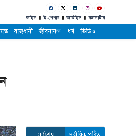
লাইভ
ই-পেপার
আর্কাইভ
কনভার্টার
ামত
রাজধানী
জীবনানন্দ
ধর্ম
ভিডিও
েন
সর্বশেষ
সর্বাধিক পঠিত