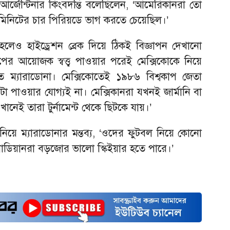
্জেন্টিনার কিংবদন্তি বলেছিলেন, ‘আমেরিকানরা তো
২৫ মিনিটের চার পিরিয়ডে ভাগ করতে চেয়েছিল।’
লেও হাইড্রেশন ব্রেক দিয়ে ঠিকই বিজ্ঞাপন দেখানো
াপের আয়োজক স্বত্ত্ব পাওয়ার পরেই মেক্সিকোকে নিয়ে
াত ম্যারাডোনা। মেক্সিকোতেই ১৯৮৬ বিশ্বকাপ জেতা
া পাওয়ার যোগ্যই না। মেক্সিকানরা যখনই জার্মানি বা
ওখানেই তারা টুর্নামেন্ট থেকে ছিটকে যায়।’
কে নিয়ে ম্যারাডোনার মন্তব্য, ‘ওদের ফুটবল নিয়ে কোনো
াডিয়ানরা বড়জোর ভালো স্কিইয়ার হতে পারে।’