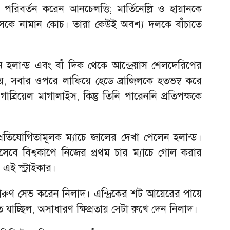
িবর্তন করেন আনচেলত্তি; মার্তিনেল্লি ও হায়ানকে
োসকে নামান কোচ। তারা কেউই অবশ্য দলকে বাঁচাতে
ন হলান্ড এবং বাঁ দিক থেকে আন্দ্রেয়াস শেলদেরিপের
ে, সবার ওপরে লাফিয়ে হেডে ব্রাজিলকে হতভম্ব করে
্রিয়েল মাগালাইস, কিন্তু তিনি পারেননি প্রতিপক্ষকে
রতিযোগিতামূলক ম্যাচে জালের দেখা পেলেন হলান্ড।
েবে বিশ্বকাপে নিজের প্রথম চার ম্যাচে গোল করার
 এই স্ট্রাইকার।
ারুণ সেভ করেন নিলাদ। এন্দ্রিকের শট আয়েরের পায়ে
 যাচ্ছিল, অসাধারণ ক্ষিপ্রতায় সেটা রুখে দেন নিলাদ।