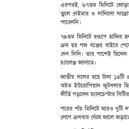
এরপরই, ৬৭তম মিনিটে জোড়া পর
তুলে নেইমার ও দানিলো সান্ত
পারেননি।
৭৯তম মিনিটে স্বরূপে হাজির হ
ক্রস ছয় গজ বক্সের বাইরে পেয়
দেন দিনি। তার পাশেই ছিলেন গাব
চ্যালেঞ্জ জানাতে।
জাতীয় দলের হয়ে টানা ১৪টি প্
অষ্টম ইউরোপিয়ান ফুটবলার হিস
কীর্তি গড়লেন ম্যানচেস্টার সিটির
পরের পাঁচ মিনিটে আরও দুটি দ
লেগে ক্রসবার ঘেঁষে জালে জড়াতে