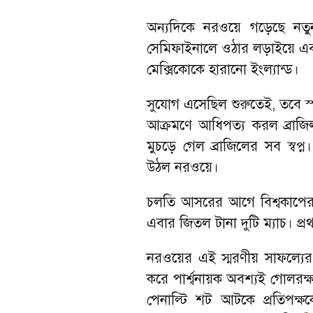
অন্যদিকে নরওয়ে গড়েছে নতু
সেমিফাইনালে ওঠার লড়াইয়ে এব
মেক্সিকোকে হারানো ইংল্যান্ড।
সুযোগ এসেছিল শুরুতেই, তবে স্প
আক্রমণে আধিপত্য করল ব্রাজিল।
মুচড়ে গেল ব্রাজিলের সব স্বপ
উঠল নরওয়ে।
চলতি আসরের আগে বিশ্বকাপে
এবার জিতল টানা দুটি ম্যাচ। প
নরওয়ের এই স্মরণীয় সাফল্যের ম
করে পার্শ্বনায়ক অবশ্যই গোলরক
পেনাল্টি শট আটকে প্রতিপক্