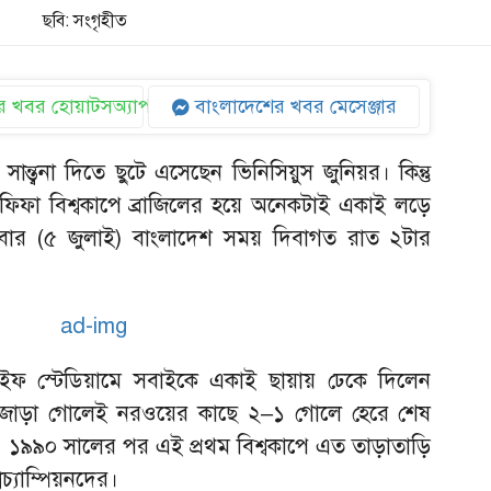
ছবি: সংগৃহীত
 খবর হোয়াটসঅ্যাপ
বাংলাদেশের খবর মেসেঞ্জার
ান্ত্বনা দিতে ছুটে এসেছেন ভিনিসিয়ুস জুনিয়র। কিন্তু
ে? ফিফা বিশ্বকাপে ব্রাজিলের হয়ে অনেকটাই একাই লড়ে
োববার (৫ জুলাই) বাংলাদেশ সময় দিবাগত রাত ২টার
েট লাইফ স্টেডিয়ামে সবাইকে একাই ছায়ায় ঢেকে দিলেন
তার জোড়া গোলেই নরওয়ের কাছে ২–১ গোলে হেরে শেষ
 ১৯৯০ সালের পর এই প্রথম বিশ্বকাপে এত তাড়াতাড়ি
বচ্যাম্পিয়নদের।