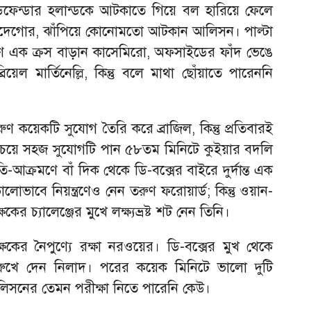
ই ডিফেন্ডার হলান্ডকে আটকাতে গিয়ে বল হারিয়ে ফেলে
দেগোর, ঝাঁপিয়ে কোনোমতো আটকান আলিসন। পাল্টা
ণ এক ক্রস বাড়ান কাসেমিরো, অফসাইডের ফাঁদ ভেঙে
েল মার্তিনেল্লি, কিন্তু বলে মাথা ছোঁয়াতে পারেননি
ারুণ কয়েকটি সুযোগ তৈরি করে ব্রাজিল, কিন্তু প্রতিবারই
সবচেয়ে সহজ সুযোগটি পান ৫৮তম মিনিটে কুইয়ার বদলি
তি-আক্রমণে বাঁ দিক থেকে ডি-বক্সের বাইরে দুর্দান্ত এক
লোভাবে নিয়ন্ত্রণেও নেন তরুণ ফরোয়ার্ড; কিন্তু ওয়ান-
চ্যালেঞ্জের মুখে লক্ষ্যভ্রষ্ট শট নেন তিনি।
ের নৈপুণ্যে রক্ষা নরওয়ের। ডি-বক্সের মুখ থেকে
য় রুখে দেন নিলাদ। পরের কয়েক মিনিটে ভালো দুটি
সনের তেমন পরীক্ষা নিতে পারেনি কেউ।