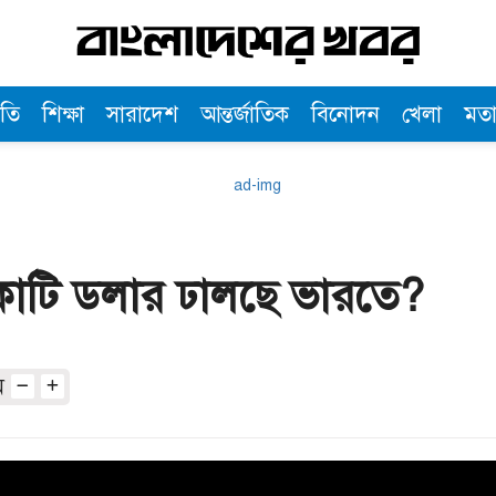
তি
শিক্ষা
সারাদেশ
আন্তর্জাতিক
বিনোদন
খেলা
মত
োটি ডলার ঢালছে ভারতে?
অ