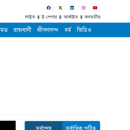
লাইভ
ই-পেপার
আর্কাইভ
কনভার্টার
ামত
রাজধানী
জীবনানন্দ
ধর্ম
ভিডিও
সর্বশেষ
সর্বাধিক পঠিত