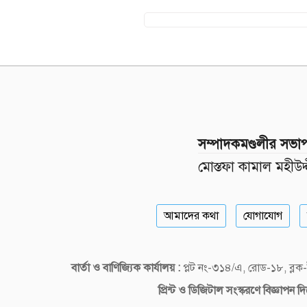
সম্পাদকমণ্ডলীর সভা
মোস্তফা কামাল মহীউদ্
আমাদের কথা
যোগাযোগ
বার্তা ও বাণিজ্যিক কার্যালয় :
প্লট নং-৩১৪/এ, রোড-১৮, ব্
প্রিন্ট ও ডিজিটাল
সংস্করণে বিজ্ঞাপন 