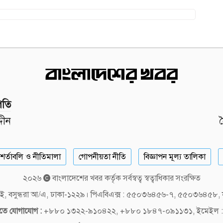
পতি
দীন
শর্তাবলি ও নীতিমালা
গোপনীয়তা নীতি
বিজ্ঞাপন মূল্য তালিকা
২০২৬
বাংলাদেশের খবর কর্তৃক সর্বস্বত্ব স্বত্বাধিকার সংরক্ষিত
লক-ই, বসুন্ধরা আ/এ, ঢাকা-১২২৯। পিএবিএক্স : ৫৫০৩৬৪৫৬-৭, ৫৫০৩৬৪৫৮
দিতে যোগাযোগ :
+৮৮০ ১৩২২-৯১০৪২২, +৮৮০ ১৮৪৭-০৯১১৩১, ইমেইল :