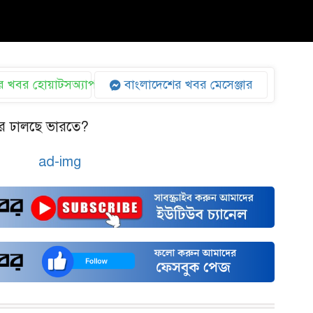
 খবর হোয়াটসঅ্যাপ
বাংলাদেশের খবর মেসেঞ্জার
র ঢালছে ভারতে?