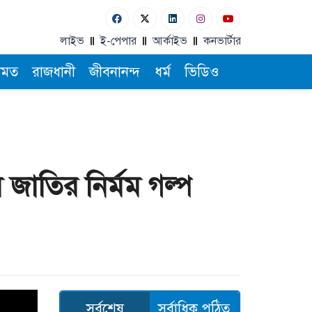
লাইভ
ই-পেপার
আর্কাইভ
কনভার্টার
ামত
রাজধানী
জীবনানন্দ
ধর্ম
ভিডিও
জাতির নির্মম গল্প
সর্বশেষ
সর্বাধিক পঠিত