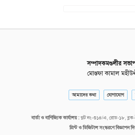
সম্পাদকমণ্ডলীর সভা
মোস্তফা কামাল মহীউদ্
আমাদের কথা
যোগাযোগ
বার্তা ও বাণিজ্যিক কার্যালয় :
প্লট নং-৩১৪/এ, রোড-১৮, ব্
প্রিন্ট ও ডিজিটাল
সংস্করণে বিজ্ঞাপন 