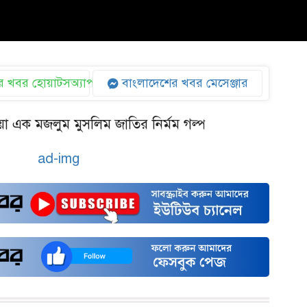
 খবর হোয়াটসঅ্যাপ
বাংলাদেশের খবর মেসেঞ্জার
়া এক মজলুম মুসলিম জাতির নির্মম গল্প