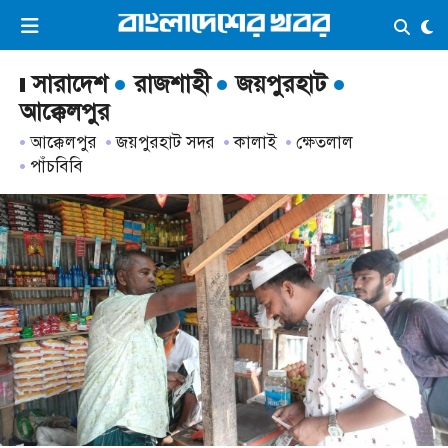
×
ভিডিও
ই-পেপার
লগইন
সারাদেশ
রাজশাহী
জয়পুরহাট
আক্কেলপুর
আক্কেলপুর
জয়পুরহাট সদর
কালাই
ক্ষেতলাল
প্রচ্ছদ
সর্বশেষ
পাঁচবিবি
সব বিভাগ
আর্কাইভ
কনভার্টার