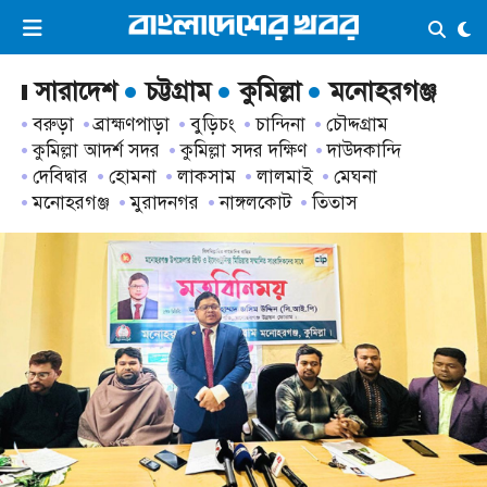
×
ভিডিও
ই-পেপার
লগইন
সারাদেশ
চট্টগ্রাম
কুমিল্লা
মনোহরগঞ্জ
বরুড়া
ব্রাহ্মণপাড়া
বুড়িচং
চান্দিনা
চৌদ্দগ্রাম
কুমিল্লা আদর্শ সদর
কুমিল্লা সদর দক্ষিণ
দাউদকান্দি
প্রচ্ছদ
সর্বশেষ
দেবিদ্বার
হোমনা
লাকসাম
লালমাই
মেঘনা
মনোহরগঞ্জ
মুরাদনগর
নাঙ্গলকোট
তিতাস
সব বিভাগ
আর্কাইভ
কনভার্টার