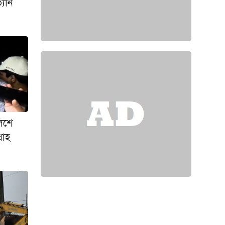
্যান
লিশে
লাহ