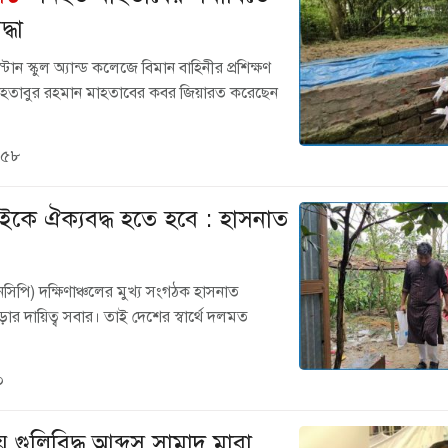
্ধা
োন স্কুল অ্যান্ড কলেজে বিমান বাহিনীর প্রশিক্ষণ
ত মাহতাবুর রহমান মাহতাবের কবর জিয়ারত করেছেন
:৫৮
বাইকে ঐক্যবদ্ধ হতে হবে : হাসনাত
নসিপি) দক্ষিণাঞ্চলের মুখ্য সংগঠক হাসনাত
ড়ার দায়িত্ব সবার। তাই দেশের স্বার্থে দলমত
০
য় গুলিবিদ্ধ আব্দুস সামাদ মারা