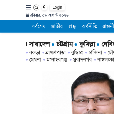
Login
রবিবার, ০৯ আগস্ট ২০২৬
সর্বশেষ
জাতীয়
স্বাস্থ্য
অর্থনীতি
রাজনী
সারাদেশ
চট্টগ্রাম
কুমিল্লা
দেবিদ
বরুড়া
ব্রাহ্মণপাড়া
বুড়িচং
চান্দিনা
চৌদ
মেঘনা
মনোহরগঞ্জ
মুরাদনগর
নাঙ্গলক