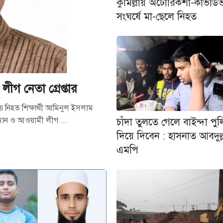
কুমিল্লায় অটোরিকশা-কাভার্ডভ
সংঘর্ষে মা-ছেলে নিহত
লীগ নেতা গ্রেপ্তার
হয়ে নিহত শিক্ষার্থী আমিনুল ইসলাম
ম্যান ও আওয়ামী লীগ ...
চাঁদা তুলতে গেলে বাইন্দা পু
দিয়ে দিবেন : হাসনাত আবদুল্
এমপি