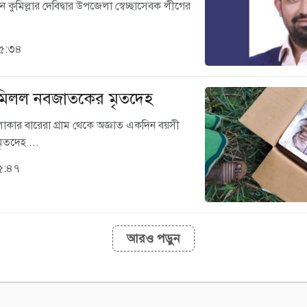
ছেন কুমিল্লার দেবিদ্বার উপজেলা স্বেচ্ছাসেবক লীগের
১৫:৩৪
নে মিলল নবজাতকের মৃতদেহ
 এলাকার বারেরা গ্রাম থেকে অজ্ঞাত একদিন বয়সী
ৃতদেহ ...
১৫:৪৭
আরও পড়ুন