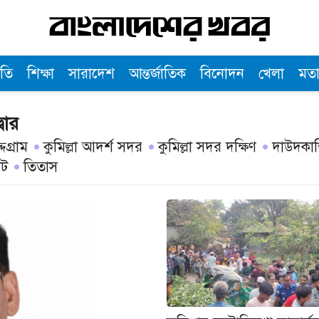
তি
শিক্ষা
সারাদেশ
আন্তর্জাতিক
বিনোদন
খেলা
মত
্বার
্দগ্রাম
কুমিল্লা আদর্শ সদর
কুমিল্লা সদর দক্ষিণ
দাউদকান্
োট
তিতাস