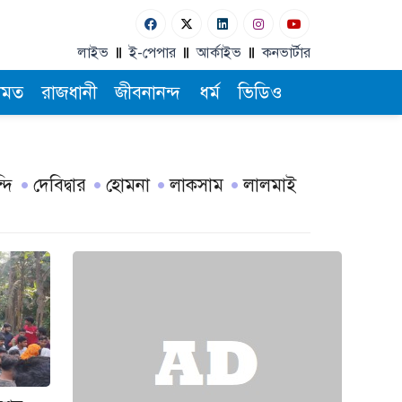
লাইভ
ই-পেপার
আর্কাইভ
কনভার্টার
ামত
রাজধানী
জীবনানন্দ
ধর্ম
ভিডিও
দি
দেবিদ্বার
হোমনা
লাকসাম
লালমাই