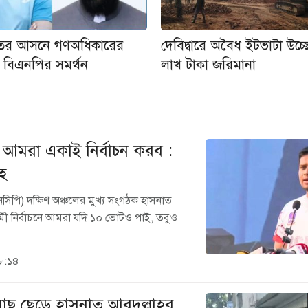
তের আসনে গণঅধিকারের
দেবিদ্বারে অবৈধ ইটভাটা উচ্
ীকে বিএনপির সমর্থন
লাখ টাকা জরিমানা
আমরা একাই নির্বাচন করব :
াহ
নসিপি) দক্ষিণ অঞ্চলের মুখ্য সংগঠক হাসনাত
ামী নির্বাচনে আমরা যদি ১০ ভোটও পাই, তবুও
৮:১৪
মাছ ছেড়ে হাসনাত আবদুল্লাহর