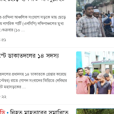
ীদ্বার-চান্দিনা আঞ্চলিক সংযোগ সড়কে মাছ ছেড়ে
 নাগরিক পার্টি (এনসিপি) দক্ষিণাঞ্চলের মুখ্য
শুক্রবার (১০ ...
৯:৫১
োস্টে ডাকাতদলের ১৪ সদস্য
কাতদলের প্রধানসহ ১৪ ডাকাতকে গ্রেপ্তার করেছে
টেম্বর) রাতে গোপন সংবাদের ভিত্তিতে দেবিদ্বার
লেট মহাসড়কের ...
৮:২২
েডি
নিহত মাহতাবের সমাধিতে