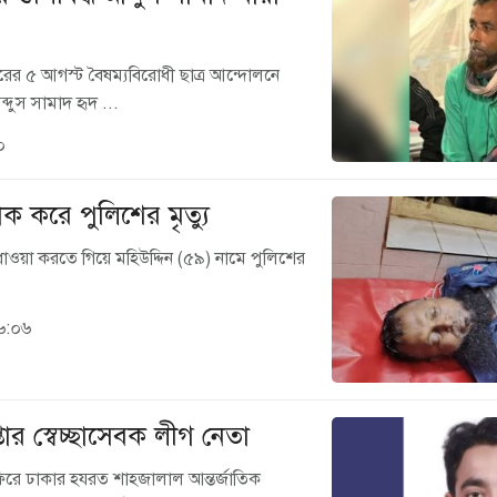
বছরের ৫ আগস্ট বৈষম্যবিরোধী ছাত্র আন্দোলনে
দুস সামাদ হৃদ ...
০
োক করে পুলিশের মৃত্যু
ে ধাওয়া করতে গিয়ে মহিউদ্দিন (৫৯) নামে পুলিশের
.
৬:০৬
্তার স্বেচ্ছাসেবক লীগ নেতা
রে ঢাকার হযরত শাহজালাল আন্তর্জাতিক