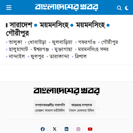
×
ভিডিও
ই-পেপার
লগইন
সারাদেশ
ময়মনসিংহ
ময়মনসিংহ
গৌরীপুর
ভালুকা
ধোবাউড়া
ফুলবাড়িয়া
গফরগাঁও
গৌরীপুর
প্রচ্ছদ
সর্বশেষ
হালুয়াঘাট
ঈশ্বরগঞ্জ
মুক্তাগাছা
ময়মনসিংহ সদর
নান্দাইল
ফুলপুর
তারাকান্দা
ত্রিশাল
সব বিভাগ
আর্কাইভ
কনভার্টার
সম্পাদকমণ্ডলীর সভাপতি
ভারপ্রাপ্ত সম্পাদক
মোস্তফা কামাল মহীউদ্দীন
সৈয়দ মেজবাহ উদ্দিন