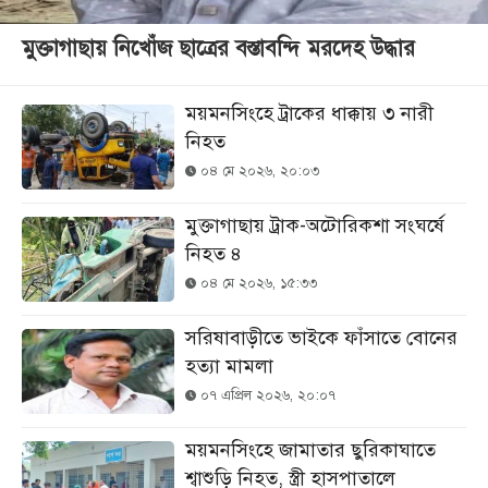
মুক্তাগাছায় নিখোঁজ ছাত্রের বস্তাবন্দি মরদেহ উদ্ধার
ময়মনসিংহে ট্রাকের ধাক্কায় ৩ নারী
নিহত
০৪ মে ২০২৬, ২০:০৩
মুক্তাগাছায় ট্রাক-অটোরিকশা সংঘর্ষে
নিহত ৪
০৪ মে ২০২৬, ১৫:৩৩
সরিষাবাড়ীতে ভাইকে ফাঁসাতে বোনের
হত্যা মামলা
০৭ এপ্রিল ২০২৬, ২০:০৭
ময়মনসিংহে জামাতার ছুরিকাঘাতে
শ্বাশুড়ি নিহত, স্ত্রী হাসপাতালে