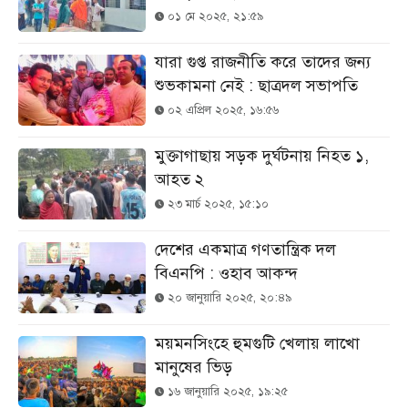
০১ মে ২০২৫, ২১:৫৯
যারা গুপ্ত রাজনীতি করে তাদের জন্য
শুভকামনা নেই : ছাত্রদল সভাপতি
০২ এপ্রিল ২০২৫, ১৬:৫৬
মুক্তাগাছায় সড়ক দুর্ঘটনায় নিহত ১,
আহত ২
২৩ মার্চ ২০২৫, ১৫:১০
দেশের একমাত্র গণতান্ত্রিক দল
বিএনপি : ওহাব আকন্দ
২০ জানুয়ারি ২০২৫, ২০:৪৯
ময়মনসিংহে হুমগুটি খেলায় লাখো
মানুষের ভিড়
১৬ জানুয়ারি ২০২৫, ১৯:২৫