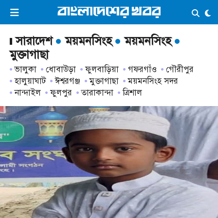
×
ভিডিও
ই-পেপার
লগইন
সারাদেশ
ময়মনসিংহ
ময়মনসিংহ
মুক্তাগাছা
ভালুকা
ধোবাউড়া
ফুলবাড়িয়া
গফরগাঁও
গৌরীপুর
প্রচ্ছদ
সর্বশেষ
হালুয়াঘাট
ঈশ্বরগঞ্জ
মুক্তাগাছা
ময়মনসিংহ সদর
নান্দাইল
ফুলপুর
তারাকান্দা
ত্রিশাল
সব বিভাগ
আর্কাইভ
কনভার্টার